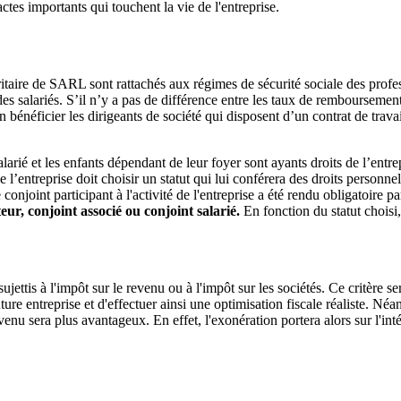
actes importants qui touchent la vie de l'entreprise.
taire de SARL sont rattachés aux régimes de sécurité sociale des profess
s salariés. S’il n’y a pas de différence entre les taux de remboursemen
bénéficier les dirigeants de société qui disposent d’un contrat de trava
arié et les enfants dépendant de leur foyer sont ayants droits de l’entre
 de l’entreprise doit choisir un statut qui lui conférera des droits personne
conjoint participant à l'activité de l'entreprise a été rendu obligatoire 
teur, conjoint associé ou conjoint salarié.
En fonction du statut choisi, 
sujettis à l'impôt sur le revenu ou à l'impôt sur les sociétés. Ce critère s
future entreprise et d'effectuer ainsi une optimisation fiscale réaliste. N
evenu sera plus avantageux. En effet, l'exonération portera alors sur l'i