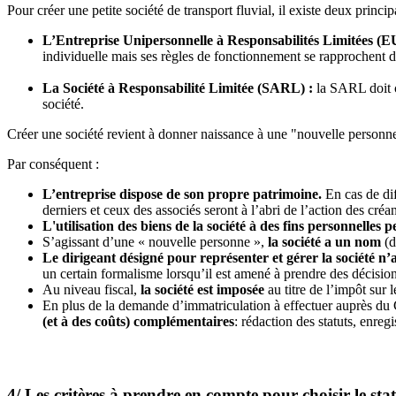
Pour créer une petite société de transport fluvial, il existe deux princi
L’Entreprise Unipersonnelle à Responsabilités Limitées (
individuelle mais ses règles de fonctionnement se rapprochent de
La Société à Responsabilité Limitée (SARL) :
la SARL doit c
société.
Créer une société revient à donner naissance à une "nouvelle personne
Par conséquent :
L’entreprise dispose de son propre patrimoine.
En cas de dif
derniers et ceux des associés seront à l’abri de l’action des créan
L'utilisation des biens de la société à des fins personnelles 
S’agissant d’une « nouvelle personne »,
la société a un nom
(d
Le dirigeant désigné pour représenter et gérer la société n
un certain formalisme lorsqu’il est amené à prendre des décisio
Au niveau fiscal,
la société est imposée
au titre de l’impôt sur 
En plus de la demande d’immatriculation à effectuer auprès du Ce
(et à des coûts) complémentaires
: rédaction des statuts, enr
4/ Les critères à prendre en compte pour choisir le stat