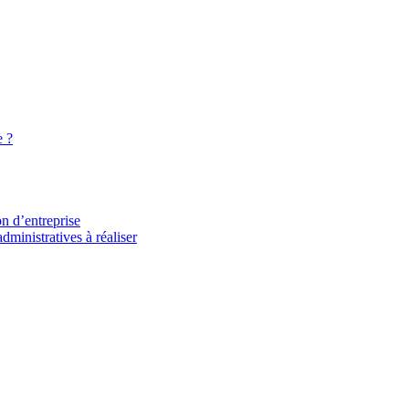
e ?
on d’entreprise
dministratives à réaliser