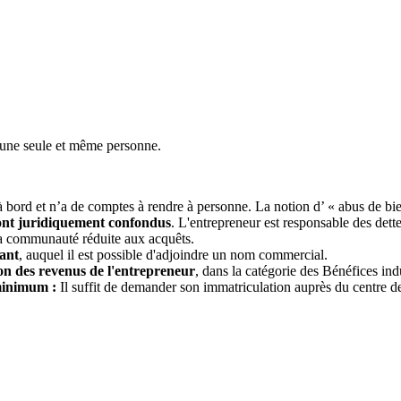
qu’une seule et même personne.
 à bord et n’a de comptes à rendre à personne. La notion d’ « abus de bien
sont juridiquement confondus
. L'entrepreneur est responsable des dett
 la communauté réduite aux acquêts.
eant
, auquel il est possible d'adjoindre un nom commercial.
ion des revenus de l'entrepreneur
, dans la catégorie des Bénéfices in
 minimum :
Il suffit de demander son immatriculation auprès du centre d