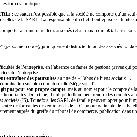
pales formes juridiques :
EURL) :
ce statut n’est possible que si la société ne comporte qu’un seul 
 celles de la SARL. La responsabilité du chef d’entreprise est limitée 
omporter au minimum deux associés (et au maximum 50). La responsabili
" (personne morale), juridiquement distincte du ou des associés fondate
ficultés de l’entreprise, en l’absence de fautes de gestions graves qui p
ciers de l’entreprise.
peut entraîner des poursuites
au titre de « l’abus de biens sociaux ».
énomination sociale) et un domicile (siège social).
’agit pas pour son propre compte
, mais au nom et pour le compte de la 
ns importantes. De même, il doit périodiquement rendre des comptes aux
les sociétés (IS). Toutefois, les SARL de famille peuvent opter pour l’i
ntre de formalités des entreprises de la Chambre nationale de la batelle
egistrement auprès du greffe du tribunal de commerce, publication dans 
ut de son entreprise :