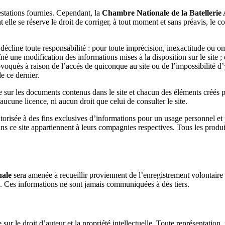
restations fournies. Cependant, la
Chambre Nationale de la Batellerie 
 elle se réserve le droit de corriger, à tout moment et sans préavis, le cont
e
décline toute responsabilité : pour toute imprécision, inexactitude ou om
né une modification des informations mises à la disposition sur le site 
voqués à raison de l’accès de quiconque au site ou de l’impossibilité d’
e ce dernier.
elle sur les documents contenus dans le site et chacun des éléments créés p
ucune licence, ni aucun droit que celui de consulter le site.
orisée à des fins exclusives d’informations pour un usage personnel et pr
ns ce site appartiennent à leurs compagnies respectives. Tous les produit
nale
sera amenée à recueillir proviennent de l’enregistrement volontaire 
. Ces informations ne sont jamais communiquées à des tiers.
e sur le droit d’auteur et la propriété intellectuelle. Toute représentation