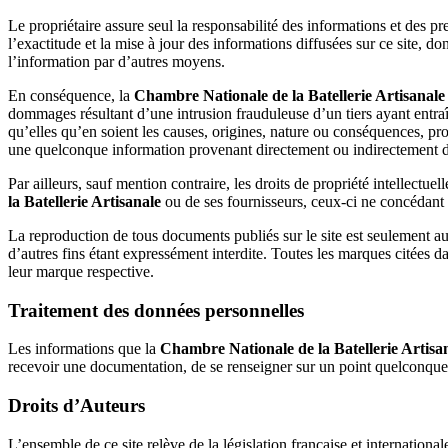
Le propriétaire assure seul la responsabilité des informations et des p
l’exactitude et la mise à jour des informations diffusées sur ce site, dont
l’information par d’autres moyens.
En conséquence, la
Chambre Nationale de la Batellerie Artisanal
dommages résultant d’une intrusion frauduleuse d’un tiers ayant entraî
qu’elles qu’en soient les causes, origines, nature ou conséquences, pro
une quelconque information provenant directement ou indirectement d
Par ailleurs, sauf mention contraire, les droits de propriété intellectu
la Batellerie Artisanale
ou de ses fournisseurs, ceux-ci ne concédant a
La reproduction de tous documents publiés sur le site est seulement aut
d’autres fins étant expressément interdite. Toutes les marques citées da
leur marque respective.
Traitement des données personnelles
Les informations que la
Chambre Nationale de la Batellerie Artisa
recevoir une documentation, de se renseigner sur un point quelconque
Droits d’Auteurs
L’ensemble de ce site relève de la législation française et international