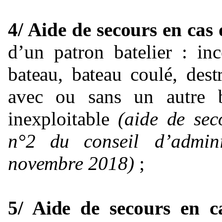
4/ Aide de secours en cas
d’un
patron
batelier
:
in
bateau,
bateau
coulé,
dest
avec
ou
sans
un
autre
inexploitable
(aide
de
sec
n°2
du
conseil
d’admin
novembre
2018)
;
5/ Aide de secours en ca