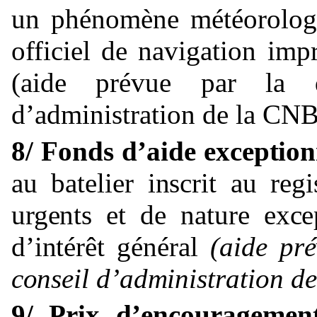
un phénomène météorologi
officiel de navigation im
(aide prévue par la d
d’administration de la CNB
8/ Fonds d’aide exception
au
batelier
inscrit
au
regi
urgents
et de
nature
exce
d’intérêt
général
(aide
pré
conseil
d’administration
d
9/ Prix d’encouragemen