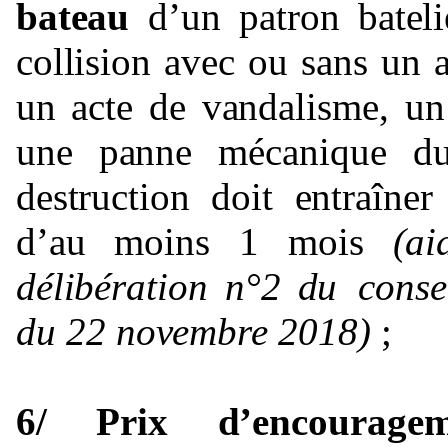
bateau
d’un
patron
bateli
collision
avec
ou
sans
un
un
acte
de
vandalisme,
un
une
panne
mécanique
d
destruction
doit
entraîner
d’au
moins
1
mois
(ai
délibération
n°2
du
conse
du
22
novembre 2018)
;
6/ Prix d’encourage