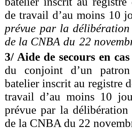
batelier
inscrit
au
registre
de
travail
d’au
moins
10
j
prévue
par
la
délibération
de
la
CNBA
du
22
novemb
3/ Aide de secours en ca
du conjoint d’un patro
batelier inscrit au registre
travail d’au moins 10 jou
prévue par la délibération
de la CNBA du 22 novembr