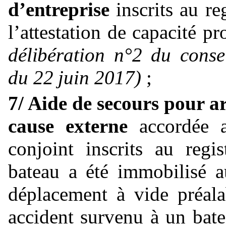
d’entreprise
inscrits
au
reg
l’attestation
de
capacité
pr
délibération
n°2
du
conse
du
22
juin
2017)
;
7/ Aide de secours pour a
cause externe
accordée a
conjoint inscrits au regi
bateau a été immobilisé a
déplacement à vide préala
accident survenu à un bate