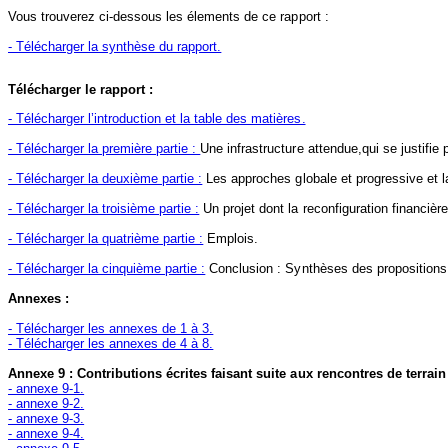
Vous trouverez ci-dessous les élements de ce rapport :
- Télécharger la synthèse du rapport.
Télécharger le rapport :
- Télécharger l’introduction et la table des matières.
- Télécharger la première partie :
Une infrastructure attendue,qui se justifie
- Télécharger la deuxième partie :
Les approches globale et progressive et l
- Télécharger la troisième partie :
Un projet dont la reconfiguration financiè
- Télécharger la quatrième partie :
Emplois.
- Télécharger la cinquième partie :
Conclusion : Synthèses des propositions
Annexes :
- Télécharger les annexes de 1 à 3.
- Télécharger les annexes de 4 à 8.
Annexe 9 : Contributions écrites faisant suite aux rencontres de terrain
- annexe 9-1.
- annexe 9-2.
- annexe 9-3.
- annexe 9-4.