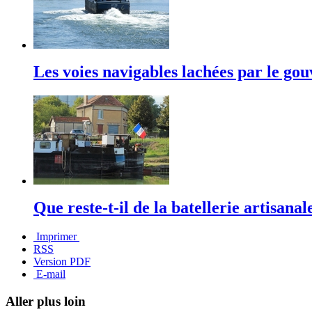
Les voies navigables lachées par le g
Que reste-t-il de la batellerie artisanal
Imprimer
RSS
Version PDF
E-mail
Aller plus loin