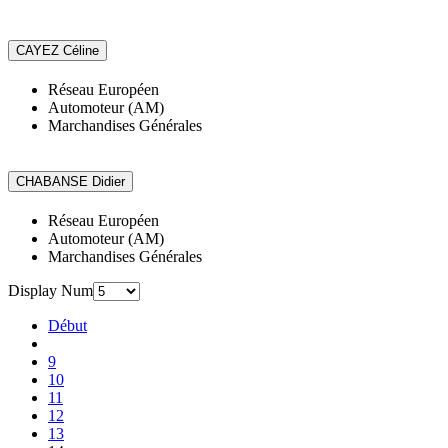
Réseau Européen
Automoteur (AM)
Marchandises Générales
Réseau Européen
Automoteur (AM)
Marchandises Générales
Display Num
Début
9
10
11
12
13