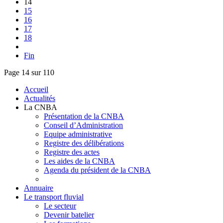
14
15
16
17
18
Fin
Page 14 sur 110
Accueil
Actualités
La CNBA
Présentation de la CNBA
Conseil d’Administration
Equipe administrative
Registre des délibérations
Registre des actes
Les aides de la CNBA
Agenda du président de la CNBA
Annuaire
Le transport fluvial
Le secteur
Devenir batelier