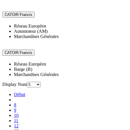
Réseau Européen
Automoteur (AM)
Marchandises Générales
Réseau Européen
Barge (B)
Marchandises Générales
Display Num
Début
8
9
10
11
12