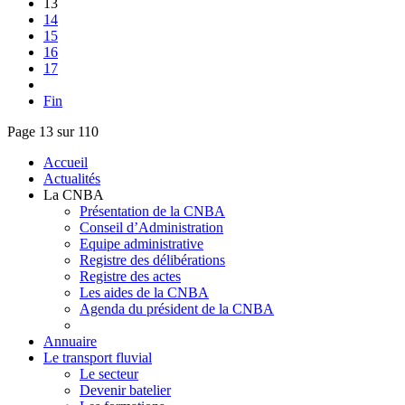
13
14
15
16
17
Fin
Page 13 sur 110
Accueil
Actualités
La CNBA
Présentation de la CNBA
Conseil d’Administration
Equipe administrative
Registre des délibérations
Registre des actes
Les aides de la CNBA
Agenda du président de la CNBA
Annuaire
Le transport fluvial
Le secteur
Devenir batelier